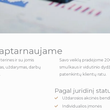
 aptarnaujame
terines ir su jomis
Savo veiklą pradėjome 20
imas, uždarymas, darbų
smulkaus ir vidutinio dyd
.
patenkintų klientų ratu.
Pagal juridinį stat
Uždarosios akcinės bend
Individualios įmonės