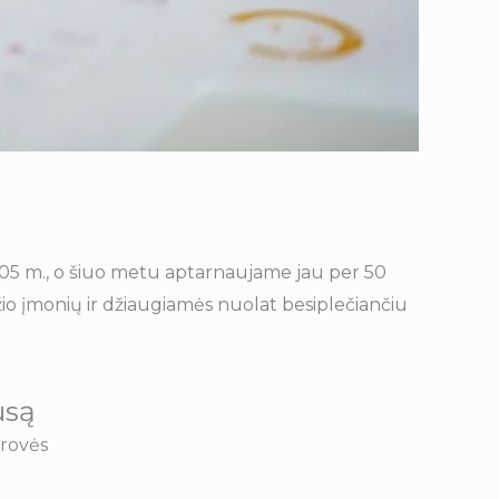
05 m., o šiuo metu aptarnaujame jau per 50
žio įmonių ir džiaugiamės nuolat besiplečiančiu
usą
rovės