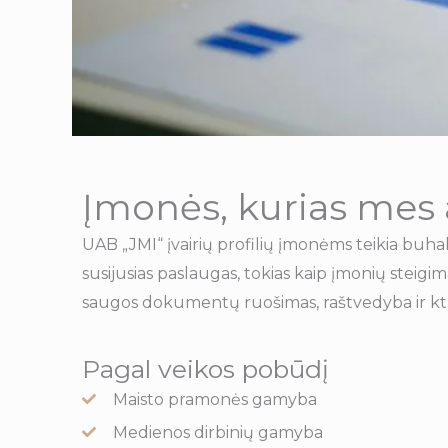
Įmonės, kurias mes
UAB „JMI“ įvairių profilių įmonėms teikia buhal
susijusias paslaugas, tokias kaip įmonių steig
saugos dokumentų ruošimas, raštvedyba ir kt
Pagal veikos pobūdį
Maisto pramonės gamyba
Medienos dirbinių gamyba