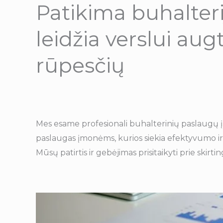
Patikima buhalteri
leidžia verslui aug
rūpesčių
Mes esame profesionali buhalterinių paslaugų į
mums pasiūlyti aukščiausio lygio paslaugas. D
paslaugas įmonėms, kurios siekia efektyvumo ir
Mūsų patirtis ir gebėjimas prisitaikyti prie skirti