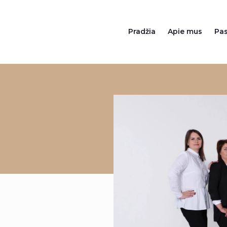
Pradžia
Apie mus
Pa